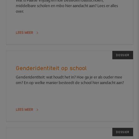
Wat is Paarse Vrijdag en hoe besteden basisscholen,
middelbare scholen en mbo hier aandacht aan? Lees er alles
over.
LEES MEER
DOSSIER
Genderidentiteit op school
Genderidentiteit: wat houdt het in? Hoe ga je er als ouder mee
om? En op welke manier besteedt de school hier aandacht aan?
LEES MEER
DOSSIER