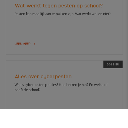
Wat werkt tegen pesten op school?
Pesten kan moeilijk aan te pakken zijn. Wat werkt wel en niet?
LEES MEER
DOSSIER
Alles over cyberpesten
Wat is cyberpesten precies? Hoe herken je het? En welke rol
heeft de school?
LEES MEER