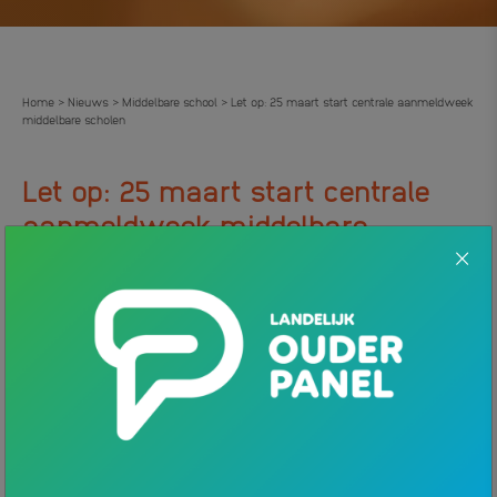
Home
Nieuws
Middelbare school
Let op: 25 maart start centrale aanmeldweek
>
>
>
middelbare scholen
Let op: 25 maart start centrale
aanmeldweek middelbare
.
scholen
21 MAART 2024
NIEUWS
Wil je je kind aanmelden voor de middelbare school? Dit doe je
vanaf dit jaar tijdens de centrale aanmeldweek. De centrale
aanmeldweek is van 25 maart tot en met 31 maart 2024.
Zodra je kind het definitieve schooladvies heeft
ontvangen, is het tijd om je kind aan te melden voor de