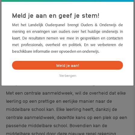
middelbare school. Dit doe je tijdens de centrale
aanmeldweek. Tijdens deze week
melde
n
alle leerlingen
Meld je aan en geef je stem!
zich
tegelijkertijd
aan
, waardoor iedereen
dezelfde
kans
Met het Landelijk Ouderpanel brengt Ouders & Onderwijs de
heeft om op de school van hun
keuze
te komen.
mening en ervaringen van ouders over het huidige onderwijs in
kaart. De resultaten nemen we mee in gesprekken en contacten
met professionals, overheid en politiek. En we verbeteren de
Lees meer over het aanmelden voor de
beschikbare informatie over opvoeden en onderwijs.
middelbare school
Meld je aan!
Verbergen
Gelijke kansen voor elke leerling
Met een centrale aanmeldweek, wil de over
heid dat elke
leerling op een prettige en eerlijke manier naar de
middelbare school kan. Elke leerling heeft, dankzij de
centrale aanmeldweek, dezelfde kans op een plek op een
passende middelbare school. Bovendien kan de
middelbare school door deze nieuwe regel rekening