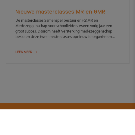
Nieuwe masterclasses MR en GMR
De masterclasses Samenspel bestuur en (G)MR en
Medezeggenschap voor schoolleiders waren vorig jaar een
groot succes. Daarom heeft Versterking medezeggenschap
besloten deze twee masterclasses opnieuw te organiseren.
Interesse? Schrijf je dan snel in.
LEES MEER
Meld je aan voor onze tweewekelijkse nieuwsbrief!
Ontvang het laatste nieuws, tips en ervaringen.
E-mailadres