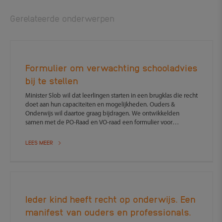
Gerelateerde onderwerpen
Formulier om verwachting schooladvies
bij te stellen
Minister Slob wil dat leerlingen starten in een brugklas die recht
doet aan hun capaciteiten en mogelijkheden. Ouders &
Onderwijs wil daartoe graag bijdragen. We ontwikkelden
samen met de PO-Raad en VO-raad een formulier voor
bijstelling schooladvies. Dit formulier kunnen scholen
toevoegen aan het overgangsdossier.
LEES MEER
Ieder kind heeft recht op onderwijs. Een
manifest van ouders en professionals.