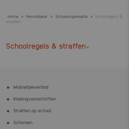
Home
>
Kennisbank
>
Schoolorganisatie
>
Schoolregels &
straffen
.
Schoolregels & straffen
Meld je aan en geef je stem!
Met het Landelijk Ouderpanel brengt Ouders & Onderwijs de
Mobieltjesverbod
mening en ervaringen van ouders over het huidige onderwijs in
kaart. De resultaten nemen we mee in gesprekken en contacten
Kledingvoorschriften
met professionals, overheid en politiek. En we verbeteren de
beschikbare informatie over opvoeden en onderwijs.
Straffen op school
Meld je aan!
Schorsen