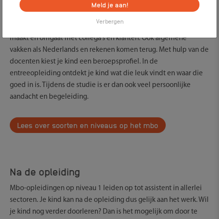
Meld je aan!
Op niveau 1 leert je kind wat erbij om komt kijken om in een
Verbergen
bedrijf of instelling te werken. Bijvoorbeeld hoe je afspraken
maakt en omgaat met collega’s en klanten. Ook algemene
vakken als Nederlands en rekenen komen terug. Met hulp van de
docenten kiest je kind een beroepsprofiel. In de
entreeopleiding ontdekt je kind wat die leuk vindt en waar die
goed in is. Tijdens de studie is er dan ook veel persoonlijke
aandacht en begeleiding.
Lees over soorten en niveaus op het mbo
Na de opleiding
Mbo-opleidingen op niveau 1 leiden op tot assistent in allerlei
sectoren. Je kind kan na de opleiding dus gelijk aan het werk. Wil
je kind nog verder doorleren? Dan is het mogelijk om door te