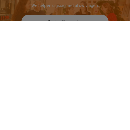
We helpen u graag met al uw vragen.
Contactformulier
Contact
Ouders & Onderwijs
Groenmarktstraat 56
3521 AV Utrecht
088-6050101
Zoeken