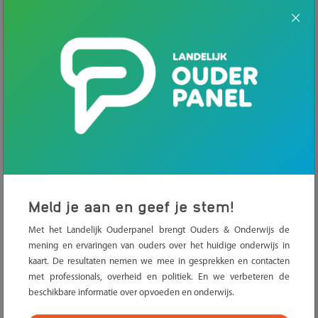
1, ofwel de entreeopleiding. Welke toelatingseisen gelden er?
Wat leert je kind? En wat kan je kind met het diploma? Lees het
in dit artikel.
Voor wie is mbo niveau 1 opleiding?
De entreeopleiding is voor kinderen die geen diploma hebben
waarmee ze naar een ander mbo-niveau kunnen. Bijvoorbeeld
leerlingen uit het praktijkonderwijs of leerlingen die om wat
voor reden dan ook op de middelbare school zijn uitgevallen. Je
kind moet minimaal 16 jaar oud zijn om aan de entreeopleiding
te kunnen beginnen. De opleiding duurt normaal gesproken 1
Meld je aan en geef je stem!
jaar.
Met het Landelijk Ouderpanel brengt Ouders & Onderwijs de
mening en ervaringen van ouders over het huidige onderwijs in
Lees over het aanmelden voor een mbo-opleiding
kaart. De resultaten nemen we mee in gesprekken en contacten
met professionals, overheid en politiek. En we verbeteren de
beschikbare informatie over opvoeden en onderwijs.
Inhoud van de opleiding mbo niveau 1