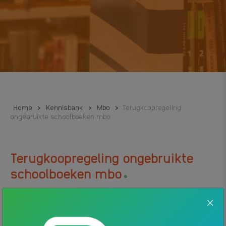
Home
>
Kennisbank
>
Mbo
>
Terugkoopregeling
ongebruikte schoolboeken mbo
Terugkoopregeling ongebruikte
.
schoolboeken mbo
Sinds 2021 is elke mbo-school verplicht ongebruikte
schoolboeken terug te kopen. Hoe werkt dat? En welke regels
gelden daarbij? Dat lees je hier.