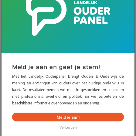
Dure boeken liggen ongebruikt op de plank
Heb je veel geld uitgegeven aan dure schoolboeken,
blijven ze ongebruikt op de plank liggen. Zonde toch? Het
JOB MBO kreeg daar zoveel klachten over dat ze in actie
kwamen. Per schooljaar 2021/2022 is daarom een
verplichte terugkoopregeling afgesproken. Dit houdt in
dat alle mbo-scholen ongebruikte boeken en materiaal
Meld je aan en geef je stem!
moeten terugkopen.
Met het Landelijk Ouderpanel brengt Ouders & Onderwijs de
mening en ervaringen van ouders over het huidige onderwijs in
Lees over schoolkosten in het mbo
kaart. De resultaten nemen we mee in gesprekken en contacten
met professionals, overheid en politiek. En we verbeteren de
beschikbare informatie over opvoeden en onderwijs.
Meld je aan!
Wanneer is een boek ongebruikt?
Verbergen
Een boek is in ieder geval ongebruikt als deze niet nodig