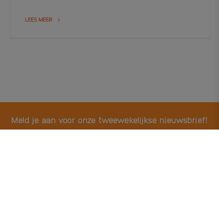
LEES MEER
Meld je aan voor onze tweewekelijkse nieuwsbrief!
Ontvang het laatste nieuws, tips en ervaringen.
E-mailadres