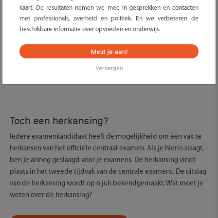
kaart. De resultaten nemen we mee in gesprekken en contacten
gecommuniceerd aangezien dit per school kan verschillen. Om
met professionals, overheid en politiek. En we verbeteren de
te bepalen of je kind geslaagd is voor het examen, zijn er
beschikbare informatie over opvoeden en onderwijs.
verschillende regels en criteria van toepassing. Wanneer is je
kind geslaagd voor het examen van vmbo, havo of vwo?
Meld je aan!
Verbergen
Een overzicht van de vereisten op een rij
Toch een herkansing?
Iedere examenkandidaat heeft de mogelijkheid om één vak te
herkansen van het officiële centraal examen. Als je hierin slaagt,
ben je alsnog geslaagd voor je examens. De herkansing vindt
plaats in het tweede tijdvak van de centrale examens. De uitslag
van de herkansing wordt op 6 juli bekendgemaakt. Wat moet je
weten over de herkansing?