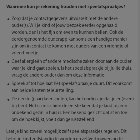
Waarmee kun je rekening houden met speelafspraakjes?
Zorg dat je contactgegevens uitwisselt met de andere
ouder(s). Wil je kind of jouw bezoek eerder opgehaald
worden, dan is het fijn om even te kunnen bellen. Ook de
eerdergenoemde ouderapp kan soms een handige manier
zijn om in contact te komen met ouders van een vriendje of
vriendinnetje.
Geef allergieën of andere medische zaken door aan de ouder
waar je kind gaat spelen. Is het speelafspraakje bij jullie thuis,
vraag de andere ouder dan om deze informatie.
Spreek af tot hoe laat het speelafspraakje duurt. Dit voorkomt
aan beide kanten teleurstelling.
De eerste (paar) keer spelen, kan het nodig zijn dat je er (even)
bij bent. Het is misschien de eerste keer dat je kind bij een
onbekend gezin in huis is. Een bekend gezicht dat af en toe
om de hoek kijkt, voelt dan geruststellend.
Laat je kind zoveel mogelijk zelf speelafspraakjes regelen. Dit
helpt je kind zelfstandig te worden en zelfvertrouwen op te