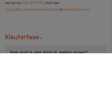
088-6050101
ons op via
, mail naar
vraag@oudersenonderwijs.nl
WhatsApp ons
of
.
.
Kleuterfase
Hoe oud is een kind in welke groep?
Hoeveel dagen mag een kind afwezig zijn
op school?
Hoe oud is een kind in groep 3?
Wat zijn de eisen om naar groep 3 te